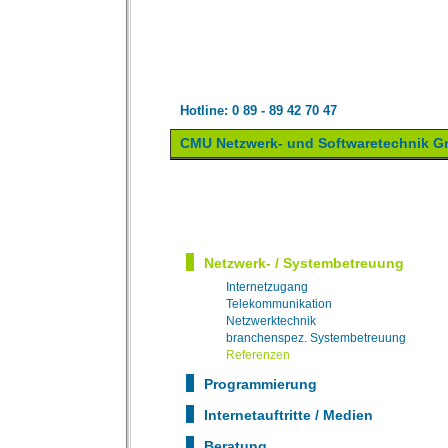
Hotline: 0 89 - 89 42 70 47
CMU Netzwerk- und Softwaretechnik 
Netzwerk- / Systembetreuung
Internetzugang
Telekommunikation
Netzwerktechnik
branchenspez. Systembetreuung
Referenzen
Programmierung
Internetauftritte / Medien
Beratung